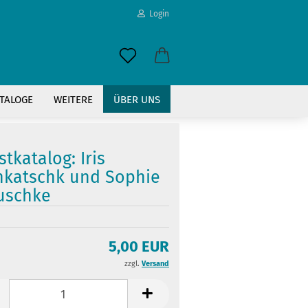
Login
-Mail
TALOGE
WEITERE
ÜBER UNS
asswort
tkatalog: Iris
nkatschk und Sophie
uschke
to erstellen
swort vergessen?
5,00 EUR
zzgl.
Versand