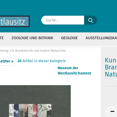
Suche...
E
TE
ZOOLOGIE UND BOTANIK
GEOLOGIE
AUSSTELLUNGSKA
P
talog: Iris Brankatschk und Sophie Natuschke
Kuns
20
Artikel in dieser Kategorie
Letzter »
Bra
Museum der
Nat
Westlausitz Kamenz
Kon
Pas