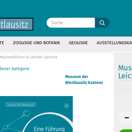
Suche...
E
TE
ZOOLOGIE UND BOTANIK
GEOLOGIE
AUSSTELLUNGSKA
P
Museumsführer in Leichter Sprache
Mus
dieser Kategorie
Lei
Museum der
Westlausitz Kamenz
Kon
Pas