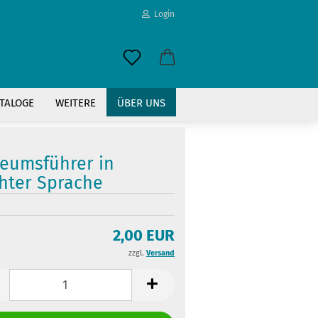
Login
-Mail
TALOGE
WEITERE
ÜBER UNS
asswort
eumsführer in
chter Sprache
to erstellen
2,00 EUR
swort vergessen?
zzgl.
Versand